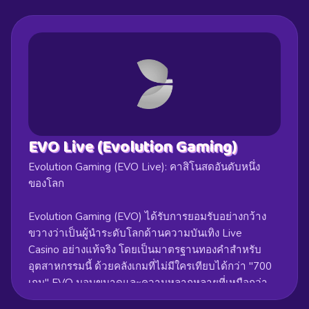
ซ่อน "Mega Wins" และ "Extreme Bonuses" ที่
สามารถทวีคูณเงินเดิมพันของคุณได้หลายพันเท่าใน
เสี้ยววินาที

ในด้านภาพกราฟิก BNG โดดเด่นด้วยสไตล์ตะวันตก
แบบ 3D ที่น่าทึ่งและเอฟเฟกต์ที่ชวนดื่มด่ำ ทำให้เกมฮิต
อย่าง Sun of Egypt ให้ความรู้สึกเหมือนกำลังเล่นวิดีโอ
เกมระดับไฮเอนด์มากกว่าสล็อตทั่วไป ไม่ว่าคุณจะเล่น
EVO Live (Evolution Gaming)
บนสมาร์ทโฟนหรือเดสก์ท็อป ประสบการณ์ที่ได้รับจะ
ราบรื่นและไม่มีสะดุดเสมอ

Evolution Gaming (EVO Live): คาสิโนสดอันดับหนึ่ง
ของโลก

ที่สำคัญที่สุด เกมของ BNG ได้รับการออกแบบมาให้มี
ความใจกว้าง ด้วยอัตรา RTP (Return to Player) ที่สูง
Evolution Gaming (EVO) ได้รับการยอมรับอย่างกว้าง
ถึง 97.6% ในเกมสุดพิเศษ คุณจะได้รับโอกาสที่ยุติธรรม
ขวางว่าเป็นผู้นำระดับโลกด้านความบันเทิง Live 
และน่าตื่นเต้นในการคว้ารางวัลแจ็คพอต กฎง่ายๆ 
Casino อย่างแท้จริง โดยเป็นมาตรฐานทองคำสำหรับ
ศิลปะที่งดงาม และการจ่ายเงินที่มหาศาล—นั่นคือคำ
อุตสาหกรรมนี้ ด้วยคลังเกมที่ไม่มีใครเทียบได้กว่า "700 
สัญญาจาก BNG
เกม" EVO มอบขนาดและความหลากหลายที่เหนือกว่า
ผู้ให้บริการรายอื่นอย่างมาก
