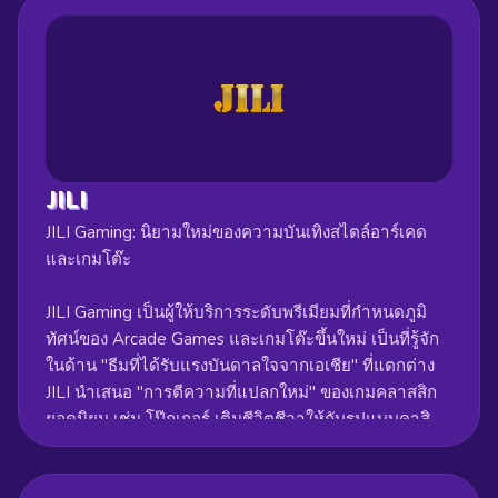
เข้มข้นมาก JDB นำเสนอโลกที่หลากหลายด้วย "ปลา
มากกว่า 50 สายพันธุ์" และศักยภาพในการชนะรางวัล
มหาศาล โดยมีตัวคูณสูงถึง "1500x" เกมมีชื่อเสียงใน
ด้านกลไกพิเศษ เช่น "Bomb Fish" และเอฟเฟกต์ 
"Chain Reaction" ที่ช่วยให้ผู้เล่นสามารถจับฝูงปลา
ขนาดใหญ่ได้ในครั้งเดียว

JILI
ด้วย "การควบคุมที่ใช้งานง่าย" และ "เอฟเฟกต์เสียงที่
น่าตื่นเต้น" ซึ่งเข้ากับจังหวะของเกม JDB มอบ
JILI Gaming: นิยามใหม่ของความบันเทิงสไตล์อาร์เคด
ประสบการณ์ที่เต็มไปด้วยพลังงาน สำหรับผู้เล่นที่
และเกมโต๊ะ

แสวงหา "อัตราผลตอบแทนที่สูง" และแอคชั่นที่ไม่หยุด
นิ่ง JDB คือทางเลือกที่ดีที่สุดสำหรับความบันเทิงแบ
JILI Gaming เป็นผู้ให้บริการระดับพรีเมียมที่กำหนดภูมิ
บอาร์เคด
ทัศน์ของ Arcade Games และเกมโต๊ะขึ้นใหม่ เป็นที่รู้จัก
ในด้าน "ธีมที่ได้รับแรงบันดาลใจจากเอเชีย" ที่แตกต่าง 
JILI นำเสนอ "การตีความที่แปลกใหม่" ของเกมคลาสสิก
ยอดนิยม เช่น โป๊กเกอร์ เติมชีวิตชีวาให้กับรูปแบบคาสิ
โนแบบดั้งเดิม
