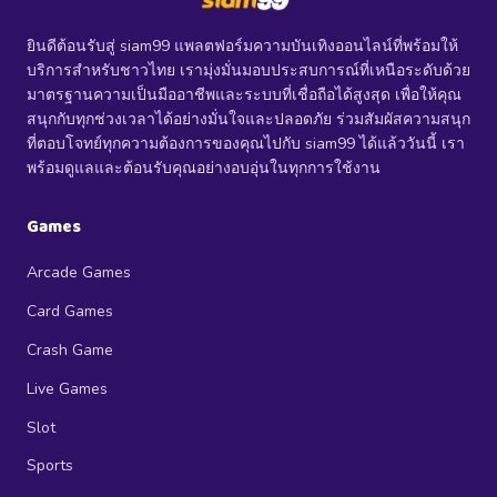
จะเป็น "ผู้เล่นทั่วไป" ที่มองหาความบันเทิง หรือ "นัก
พนันผู้ช่ำชอง" ที่มุ่งเป้าไปที่ "การชนะรางวัลใหญ่" "อิน
ยินดีต้อนรับสู่ siam99 แพลตฟอร์มความบันเทิงออนไลน์ที่พร้อมให้
เทอร์เฟซที่ใช้งานง่าย" ของพวกเขารับประกันความราบ
บริการสำหรับชาวไทย เรามุ่งมั่นมอบประสบการณ์ที่เหนือระดับด้วย
รื่นและสนุกสนานในทุกเซสชั่น

มาตรฐานความเป็นมืออาชีพและระบบที่เชื่อถือได้สูงสุด เพื่อให้คุณ
สนุกกับทุกช่วงเวลาได้อย่างมั่นใจและปลอดภัย ร่วมสัมผัสความสนุก
YB โดดเด่นด้วยการสร้าง "ประสบการณ์ที่สมจริง" 
ที่ตอบโจทย์ทุกความต้องการของคุณไปกับ siam99 ได้แล้ววันนี้ เรา
พร้อมดูแลและต้อนรับคุณอย่างอบอุ่นในทุกการใช้งาน
พร้อม "องค์ประกอบแบบโต้ตอบ" และ "การเล่นเกม
บิงโกสด" ที่ช่วยเพิ่มการมีส่วนร่วมทางสังคม ด้วยชื่อ
เสียงที่แข็งแกร่งในด้าน "การเล่นที่ยุติธรรม" "คุณสมบัติ
Games
เชิงนวัตกรรม" และ "เอฟเฟกต์เสียงคุณภาพสูง" YB นำ
Arcade Games
เสนอสภาพแวดล้อมที่ปลอดภัย เชื่อถือได้ และ
สนุกสนานไม่รู้จบสำหรับผู้ที่ชื่นชอบบิงโกทุกคน
Card Games
Crash Game
Live Games
Slot
Sports