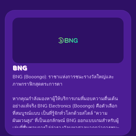
BNG
BNG (Booongo): ราชาแห่งการชนะรางวัลใหญ่และ
ภาพกราฟิกสุดตระการตา

หากคุณกำลังมองหาผู้ให้บริการเกมที่มอบความตื่นเต้น
อย่างแท้จริง BNG Electronics (Booongo) คือตัวเลือก
ที่สมบูรณ์แบบ เป็นที่รู้จักทั่วโลกด้วยสไตล์ "ความ
ผันผวนสูง" ที่เป็นเอกลักษณ์ BNG ออกแบบเกมสำหรับผู้
เล่นที่ชื่นชอบการไล่ล่ารางวัลมหาศาลมากกว่าการชนะ
รางวัลเล็กๆ น้อยๆ อย่างต่อเนื่อง ทุกการหมุนมีโอกาส