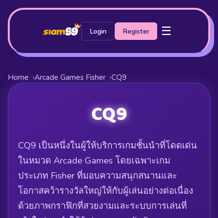
☰
Login
Register
Home
Arcade Games Fisher
CQ9
CQ9
CQ9 เป็นหนึ่งในผู้ให้บริการเกมชั้นนำที่โดดเด่น
ในหมวด Arcade Games โดยเฉพาะเกม
ประเภท Fisher ที่มอบความสนุกสนานและ
โอกาสคว้ารางวัลใหญ่ให้กับผู้เล่นอย่างต่อเนื่อง
ด้วยภาพกราฟิกที่สวยงามและระบบการเล่นที่