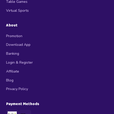
Table Games
Virtual Sports
About
Promotion
Download App
Banking
Login & Register
Affiliate
Blog
Privacy Policy
Payment Methods