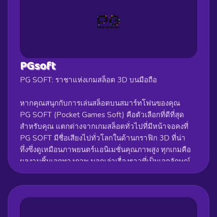
เท่านั้น พวกเขายังทำหน้าที่เป็นชาวประมงที่ใช้กลยุทธ์
เพื่อจับ "สัตว์น้ำนานาชนิด" สำหรับ "รางวัลพิเศษ" เกม
เต็มไปด้วย "โบนัสแห่งนวัตกรรม" และ "ตัวคูณ" มอบ
แอคชั่นพลังงานสูงและโอกาสสำหรับ "การชนะรางวัล
ใหญ่"

PGsoft
ด้วย "อินเทอร์เฟซที่ใช้งานง่าย" ที่ออกแบบมาสำหรับทุก
PG SOFT: ราชาแห่งเกมสล็อต 3D บนมือถือ

คน MT รับประกันการผจญภัยระดับพรีเมียมที่ราบรื่น ซึ่ง
ทำให้ผู้เล่นกลับมาค้นหาความตื่นเต้นที่มากขึ้นเรื่อยๆ
หากคุณสนุกกับการเล่นสล็อตบนสมาร์ทโฟนของคุณ 
PG SOFT (Pocket Games Soft) คือตัวเลือกที่ดีที่สุด
สำหรับคุณ แตกต่างจากเกมสล็อตทั่วไปที่มีหน้าจอคงที่ 
PG SOFT มีชื่อเสียงไปทั่วโลกในด้านกราฟิก 3D ที่น่า
ทึ่งซึ่งดูเหมือนภาพยนตร์แอนิเมชั่นคุณภาพสูง ทุกเกมคือ
ผลงานชิ้นเอกทางภาพ บอกเล่าเรื่องราวที่เป็นเอกลักษณ์
พร้อมเอฟเฟกต์ที่น่าทึ่งที่ทำให้ทุกการหมุนรู้สึกตื่นเต้น

ประสบการณ์เสียงก็น่าประทับใจไม่แพ้กัน PG SOFT ว่า
จ้างทีมวิศวกรเสียงมืออาชีพเพื่อสร้างเอฟเฟกต์เสียงแบบ