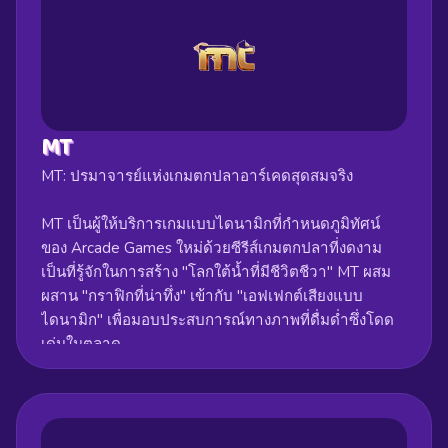
ความสามารถในการทำให้ผู้เล่น "นั่งไม่ติดเก้าอี้" ด้วย
กลไก "การเล่นเกมแบบไดนามิก" เกมเหล่านี้ไม่เพียงแค่
ต้องใช้ "โชคแต่ยังต้องใช้ทักษะ" โดยให้รางวัลแก่ผู้เล่น
ที่สามารถจัดการกับความกดดันของความเสี่ยงแบบเรี
ยลไทม์ เพื่อเพิ่มความเข้มข้นนี้ KA ได้ผสานรวม "ภาพที่
น่าดึงดูด" และ "องค์ประกอบเชิงโต้ตอบ" เพื่อให้มั่นใจ
MT
ถึงสภาพแวดล้อมระดับพรีเมียมที่สมจริง

MT: ปรมาจารย์แห่งเกมตกปลาอาร์เคดสุดสมจริง

นอกจากนี้ แบรนด์ยังแสดงให้เห็นถึง "ความมุ่งมั่นใน
คุณภาพ" ที่แข็งแกร่งผ่าน "อินเทอร์เฟซที่ใช้งานง่าย" 
MT เป็นผู้ให้บริการเกมแบบไดนามิกที่กำหนดภูมิทัศน์
พร้อม "คุณสมบัติและโบนัส" ต่างๆ สำหรับผู้ที่แสวงหาผู้
ของ Arcade Games ใหม่ด้วยซีรีส์เกมตกปลาที่งดงาม 
ให้บริการที่มอบแอคชั่นที่ทำให้หัวใจเต้นแรงและความ
เป็นที่รู้จักในการสร้าง "โลกใต้น้ำที่มีชีวิตชีวา" MT ผสม
บันเทิงคุณภาพสูง KA คือตัวเลือกที่โดดเด่น
ผสาน "กราฟิกที่น่าทึ่ง" เข้ากับ "เอฟเฟกต์เสียงแบบ
ไดนามิก" เพื่อมอบประสบการณ์ทางภาพที่ดื่มด่ำซึ่งโดด
เด่นในตลาด

นอกเหนือจากสุนทรียภาพแล้ว MT ยังมุ่งเน้นไปที่ "กลไก
การเล่นเกมที่น่าดึงดูด" ซึ่งผสมผสานโชคเข้ากับ 
"กลยุทธ์และความตื่นเต้น" ผู้เล่นไม่เพียงแค่กดปุ่ม