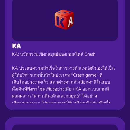
ความสดใหม่ แบรนด์รับประกัน "การอัปเดตอย่างต่อ
เนื่อง" และ "ฟีเจอร์ใหม่ที่น่าตื่นเต้น" ทำให้มั่นใจได้ว่า 
"มีสิ่งใหม่ๆ ให้ค้นพบเสมอ" ทุกครั้งที่คุณเข้าสู่ระบบ

ผู้ให้บริการรายนี้ตอบสนองผู้ใช้ในวงกว้าง โดยนำเสนอ 
"สภาพแวดล้อมที่มีเดิมพันสูง" สำหรับ "เกมเมอร์ตัวยง" 
KA
ที่มองหาความตื่นเต้นครั้งใหญ่ ในขณะที่ยังคงเข้าถึงได้
ง่ายสำหรับ "ผู้เล่นทั่วไป" หากคุณต้องการเกมตกปลาที่
KA: นวัตกรรมเชิงกลยุทธ์ของเกมสไตล์ Crash

ให้ความรู้สึกเหมือนวิดีโอเกมระดับพรีเมียมที่พัฒนาอยู่
เสมอ Joker คือตัวเลือกที่ชัดเจน
KA ประสบความสำเร็จในการวางตำแหน่งตัวเองให้เป็น
ผู้ให้บริการเกมชั้นนำในประเภท "Crash game" ที่
เติบโตอย่างรวดเร็ว แตกต่างจากตัวเลือกคาสิโนแบบ
ดั้งเดิมที่พึ่งพาโชคเพียงอย่างเดียว KA ออกแบบเกมที่
ผสมผสาน "ความตื่นเต้นและกลยุทธ์" ได้อย่าง
เชี่ยวชาญ มอบ "ประสบการณ์ที่น่าดึงดูด" อย่างลึกซึ้ง
ให้กับผู้เล่น ซึ่งทุกการตัดสินใจมีความหมาย

ความน่าสนใจหลักของเกมสไตล์ Crash ของ KA อยู่ที่