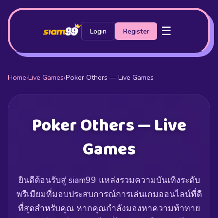
☰
Login
Register
Home
Live Games
Poker Others — Live Games
Poker Others — Live
Games
ยินดีต้อนรับสู่ siam99 แหล่งรวมความบันเทิงระดับ
พรีเมียมที่มอบประสบการณ์การเล่นเกมออนไลน์ที่ดี
ที่สุดสำหรับคุณ หากคุณกำลังมองหาความท้าทาย