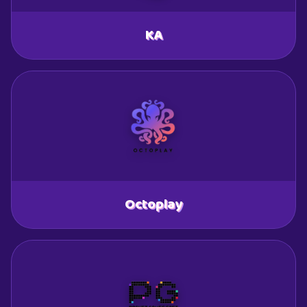
KA
Octoplay