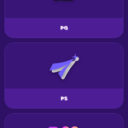
PG
PS