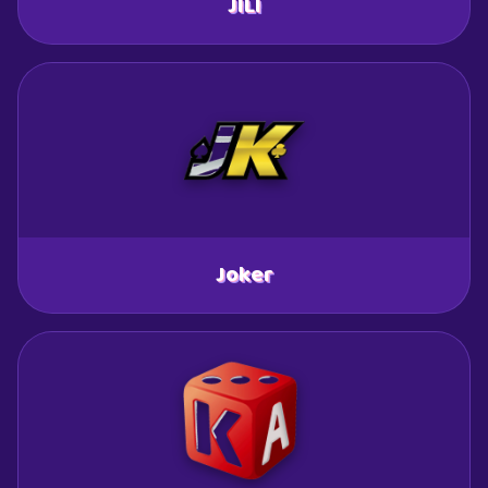
JILI
Joker