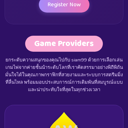
Register Now
Game Providers
ยกระดับความสนุกของคุณไปกับ siam99 ด้วยการเลือกเล่น
เกมไพ่จากค่ายชั้นนำระดับโลกที่เราคัดสรรมาอย่างพิถีพิถัน
มั่นใจได้ในคุณภาพกราฟิกที่สวยงามและระบบการสตรีมมิ่ง
ที่ลื่นไหล พร้อมมอบประสบการณ์การเดิมพันที่สมบูรณ์แบบ
และน่าประทับใจที่สุดในทุกช่วงเวลา