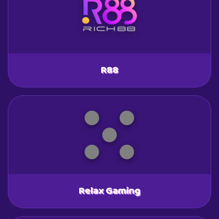
R88
Relax Gaming