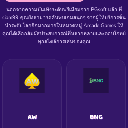
นอกจากความบันเทิงระดับพรีเมียมจาก PGsoft แล้ว ที่
siam99 คุณยังสามารถค้นพบเกมสนุกๆ จากผู้ให้บริการชั้น
นำระดับโลกอีกมากมายในหมวดหมู่ Arcade Games ให้
คุณได้เลือกสัมผัสประสบการณ์ที่หลากหลายและตอบโจทย์
ทุกสไตล์การเล่นของคุณ
AW
BNG