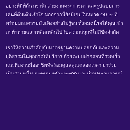
อย่างพิถีพิถัน กราฟิกสวยงามตระการตา และรูปแบบการ
เล่นที่ตื่นเต้นเร้าใจ นอกจากนี้ยังมีเกมในหมวด Other ที่
พร้อมมอบความบันเทิงอย่างไม่รู้จบ ทั้งหมดนี้รอให้คุณเข้า
มาท้าทายและเพลิดเพลินไปกับความสนุกที่ไม่มีขีดจำกัด
เราให้ความสำคัญกับมาตรฐานความปลอดภัยและความ
ยุติธรรมในทุกการให้บริการ ด้วยระบบฝากถอนที่รวดเร็ว
และทีมงานมืออาชีพที่พร้อมดูแลคุณตลอดเวลา มาร่วม
เป็นส่วนหนึ่งของครอบครัว siam99 และเปิดประสบการณ์
ใหม่กับ JILI ได้แล้ววันนี้
Register Now