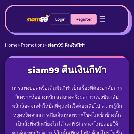
☰
Login
Register
Home
Promotions
siam99 คืนเงินกีฬา
▶
▶
siam99 คืนเงินกีฬา
การแทงบอลหรือเดิมพันกีฬาเป็นเรื่องที่ต้องอาศัยการ
วิเคราะห์อย่างหนัก แต่บางครั้งผลการแข่งขันกลับ
พลิกล็อคจนทำให้บิลที่คุณมั่นใจต้องเสียไป ความรู้สึก
หงุดหงิดจากการเสียเงินทุนเพราะโชคไม่เข้าข้างนั้น
เป็นสิ่งที่หลีกเลี่ยงไม่ได้ แต่ที่ SI เราจะไม่ปล่อยให้
คุณต้องทนกับความรู้สึกนั้นเพียงลำพัง ด้วยโปรโมชั่น