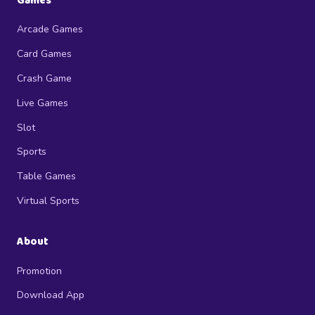
Games
Arcade Games
Card Games
Crash Game
Live Games
Slot
Sports
Table Games
Virtual Sports
About
Promotion
Download App