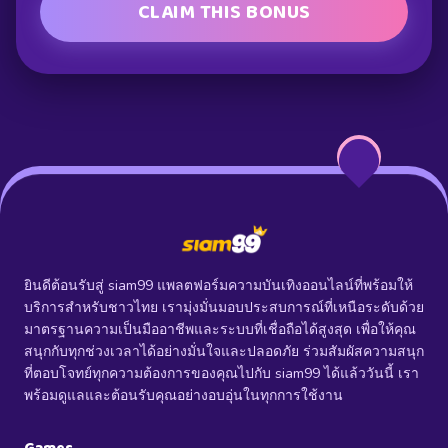
CLAIM THIS BONUS
ยินดีต้อนรับสู่ siam99 แพลตฟอร์มความบันเทิงออนไลน์ที่พร้อมให้
บริการสำหรับชาวไทย เรามุ่งมั่นมอบประสบการณ์ที่เหนือระดับด้วย
มาตรฐานความเป็นมืออาชีพและระบบที่เชื่อถือได้สูงสุด เพื่อให้คุณ
สนุกกับทุกช่วงเวลาได้อย่างมั่นใจและปลอดภัย ร่วมสัมผัสความสนุก
ที่ตอบโจทย์ทุกความต้องการของคุณไปกับ siam99 ได้แล้ววันนี้ เรา
พร้อมดูแลและต้อนรับคุณอย่างอบอุ่นในทุกการใช้งาน